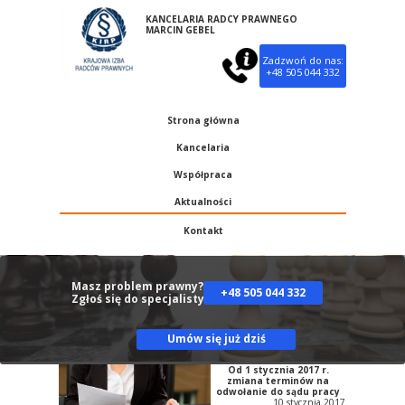
KANCELARIA RADCY PRAWNEGO
MARCIN GEBEL
Zadzwoń do nas:
+48 505 044 332
Strona główna
Kancelaria
Współpraca
Aktualności
Kontakt
Masz problem prawny?
+48 505 044 332
Zgłoś się do specjalisty:
Umów się już dziś
Od 1 stycznia 2017 r.
zmiana terminów na
odwołanie do sądu pracy
10 stycznia 2017