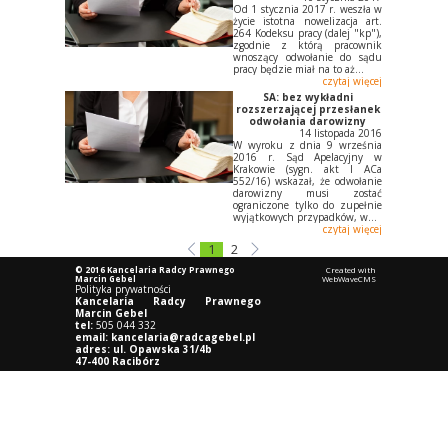
Od 1 stycznia 2017 r. weszła w
życie istotna nowelizacja art.
264 Kodeksu pracy (dalej "kp"),
zgodnie z którą pracownik
wnoszący odwołanie do sądu
pracy będzie miał na to aż...
czytaj więcej
SA: bez wykładni
rozszerzającej przesłanek
odwołania darowizny
14 listopada 2016
W wyroku z dnia 9 września
2016 r. Sąd Apelacyjny w
Krakowie (sygn. akt I ACa
552/16) wskazał, że odwołanie
darowizny musi zostać
ograniczone tylko do zupełnie
wyjątkowych przypadków, w...
czytaj więcej
1
2
© 2016 Kancelaria Radcy
Prawnego
Created with
Marcin Gebel
WebWaveCMS
Polityka prywatności
Kancelaria Radcy Prawnego
Marcin Gebel
t
el:
505 044 332
email:
kancelaria@radcagebel.pl
adres:
ul. Opawska 31/4b
47-400 Racibórz